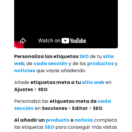
Personaliza las etiquetas
SEO
de tu
sitio
web
, de
cada sección
y de los
productos
y
noticias
que vayas añadiendo.
Añade
etiquetas meta a tu
sitio web
en
Ajustes
>
SEO
.
Personaliza las
etiquetas meta de
cada
sección
en
Secciones
>
Editar
>
SEO
.
Al añadir un
producto
o
noticia
completa
las etiquetas
SEO
para conseguir más visitas.