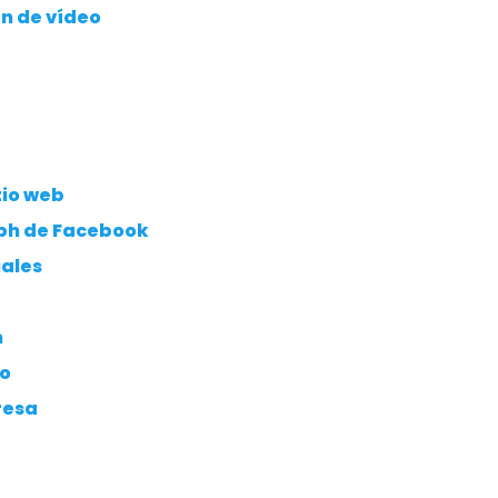
ón de vídeo
tio web
aph de Facebook
iales
m
so
resa