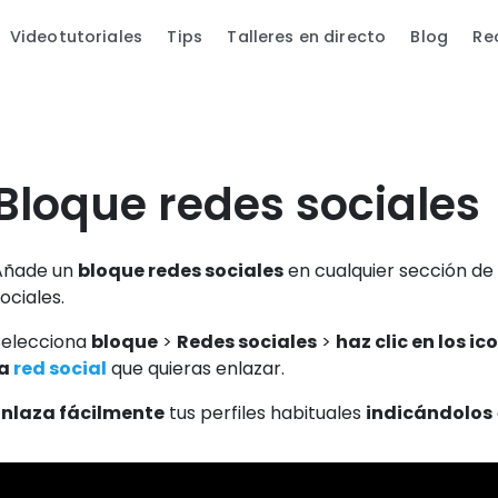
Videotutoriales
Tips
Talleres en directo
Blog
Re
Bloque redes sociales
Añade un
bloque redes sociales
en cualquier sección de 
ociales.
Selecciona
bloque
>
Redes sociales
>
haz clic en los ic
la
red social
que quieras enlazar.
Enlaza fácilmente
tus perfiles habituales
indicándolos