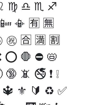
️ ♍️ ♎️ ♏️ ♐️
 📴 📳 🈶 🈚️
️ ㊗️ 🈴 🈵 🈹
❌ ⭕️ 🛑 ⛔️ 📛
 🔞 📵 🚭 ❗️ ❕
 🔱 ⚜️ 🔰 ♻️ ✅